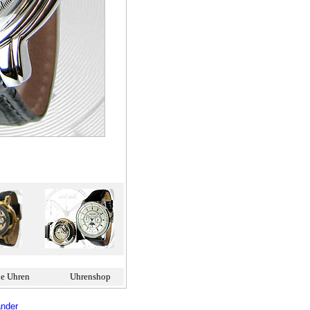
e Uhren
Uhrenshop
änder